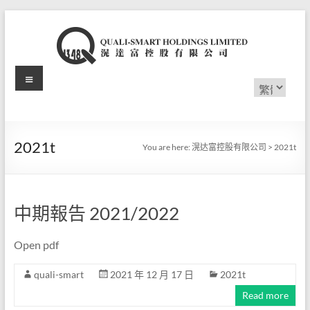
Skip
to
content
Menu
滉
Choose
a
达
language
富
2021t
You are here:
滉达富控股有限公司
>
2021t
控
股
中期報告 2021/2022
有
限
Open pdf
公
quali-smart
2021 年 12 月 17 日
2021t
司
Read more