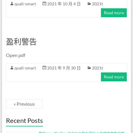
quali-smart
2021 年 10 月 4 日
2021t
Read more
盈利警告
Open pdf
quali-smart
2021 年 9 月 30 日
2021t
Read more
« Previous
Recent Posts