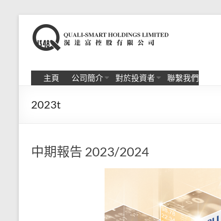
Skip
to
滉
content
达
富
主頁
公司簡介
對於投資者
聯繫我們
控
2023t
股
有
限
中期報告 2023/2024
公
司