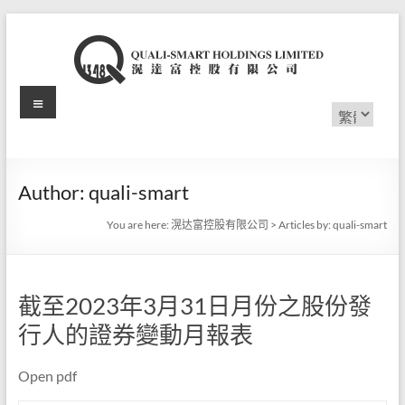
Skip
to
content
Menu
滉
Choose
a
达
language
富
Author:
quali-smart
控
You are here:
滉达富控股有限公司
>
Articles by: quali-smart
股
有
截至2023年3月31日月份之股份發
限
行人的證券變動月報表
公
Open pdf
司