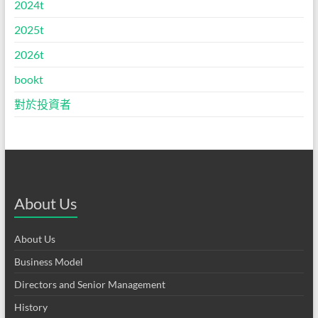
2024t
2025t
2026t
bookt
對於投資者
About Us
About Us
Business Model
Directors and Senior Management
History