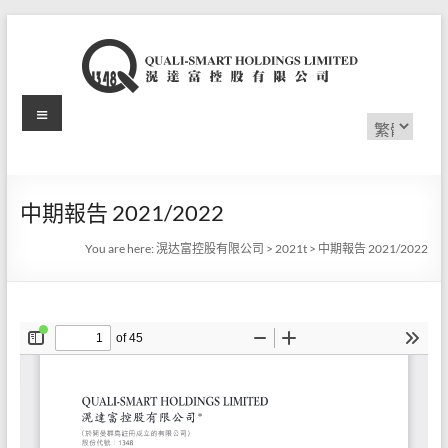
Skip
to
content
Menu
滉
Choose
a
达
language
富
中期報告 2021/2022
控
You are here:
滉达富控股有限公司
>
2021t
>
中期報告 2021/2022
股
有
限
公
司