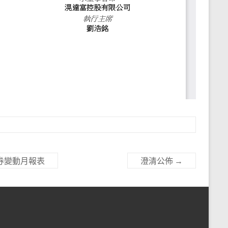
證券變動月報表
澄清公佈
→