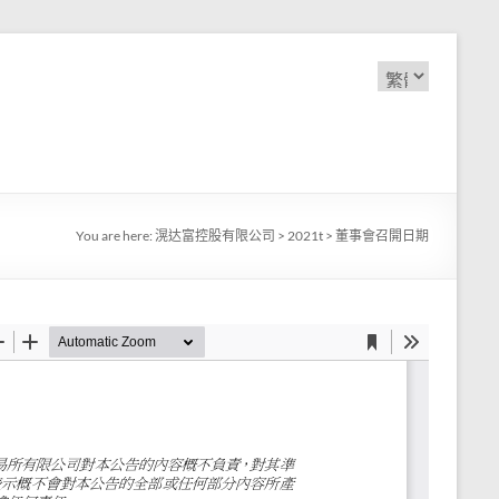
Choose
a
language
You are here:
滉达富控股有限公司
>
2021t
>
董事會召開日期