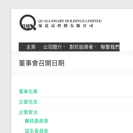
Skip
to
滉
content
达
富
主頁
公司簡介
對於投資者
聯繫我們
控
董事會召開日期
股
有
限
董事名單
公
企業信息
司
企業管治
審核委員會
提名委員會