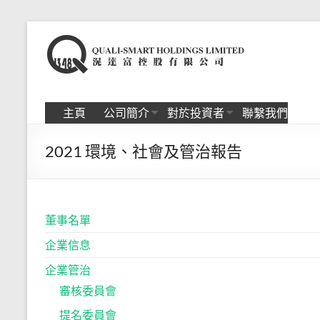
Skip
to
滉
content
达
富
主頁
公司簡介
對於投資者
聯繫我們
控
2021 環境、社會及管治報告
股
有
限
董事名單
公
企業信息
司
企業管治
審核委員會
提名委員會