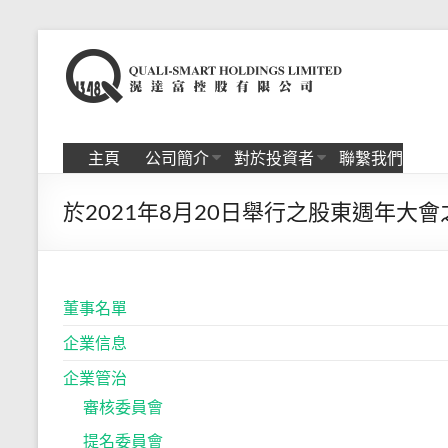
Skip
to
滉
content
达
富
主頁
公司簡介
對於投資者
聯繫我們
控
於2021年8月20日舉行之股東週年大
股
有
限
董事名單
公
企業信息
司
企業管治
審核委員會
提名委員會