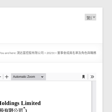
Choose
a
language
You are here:
滉达富控股有限公司
>
2021t
>
董事會成員名單及角色與職務