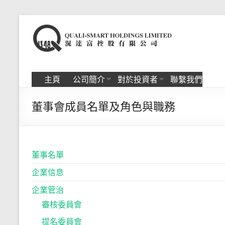
Skip
to
滉
content
达
富
主頁
公司簡介
對於投資者
聯繫我們
控
董事會成員名單及角色與職務
股
有
限
董事名單
公
企業信息
司
企業管治
審核委員會
提名委員會