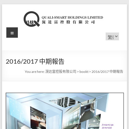
Skip
to
content
Menu
滉
Choose
a
达
language
富
2016/2017 中期報告
控
You are here:
滉达富控股有限公司
>
bookt
>
2016/2017 中期報告
股
有
限
公
司