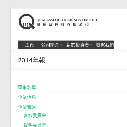
Skip
to
滉
content
达
富
主頁
公司簡介
對於投資者
聯繫我們
控
2014年報
股
有
限
董事名單
公
企業信息
司
企業管治
審核委員會
提名委員會