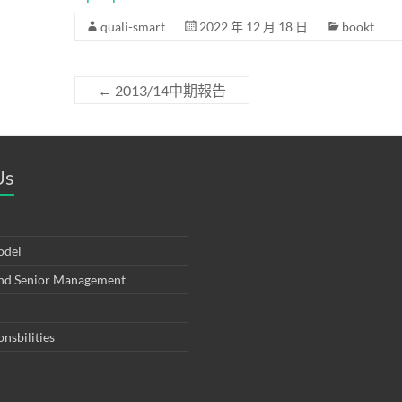
quali-smart
2022 年 12 月 18 日
bookt
←
2013/14中期報告
Us
odel
and Senior Management
onsbilities