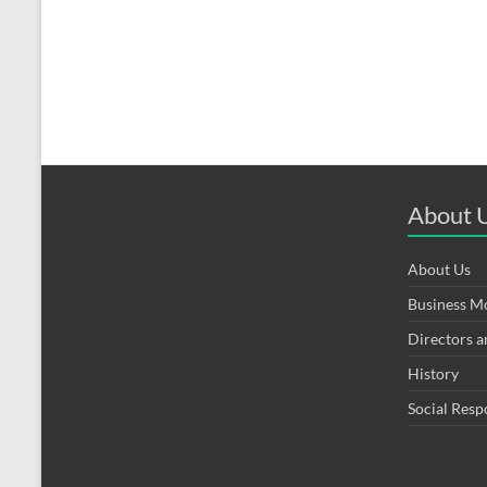
About 
About Us
Business M
Directors 
History
Social Resp