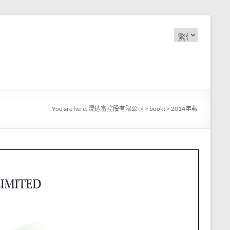
Choose
a
language
You are here:
滉达富控股有限公司
>
bookt
>
2014年報