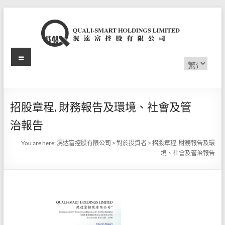
Skip
to
content
Menu
滉
Choose
a
达
language
富
招股章程, 財務報告及環境、社會及管
控
治報告
股
You are here:
滉达富控股有限公司
>
對於投資者
>
招股章程, 財務報告及環
有
境、社會及管治報告
限
公
司