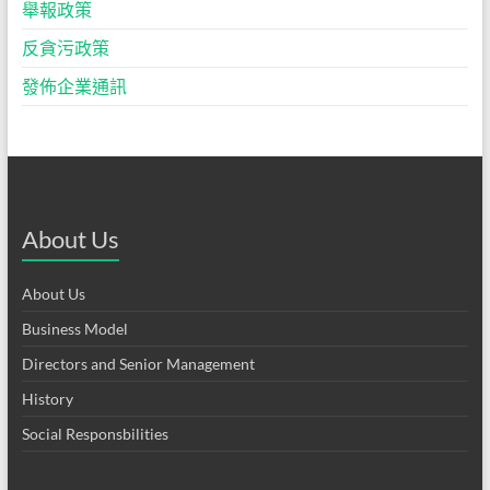
舉報政策
反貪污政策
發佈企業通訊
About Us
About Us
Business Model
Directors and Senior Management
History
Social Responsbilities