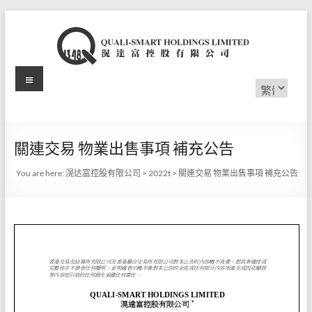
Skip
to
content
Menu
滉
Choose
a
达
language
富
關連交易 物業出售事項 補充公告
控
You are here:
滉达富控股有限公司
>
2022t
>
關連交易 物業出售事項 補充公告
股
有
限
公
司