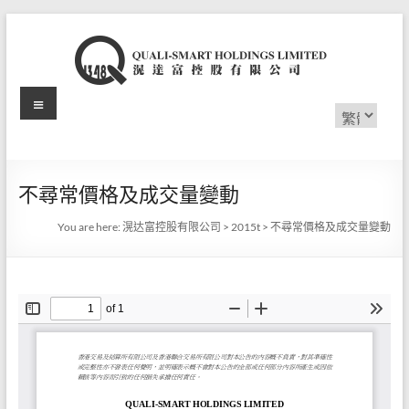
Skip
to
content
Menu
滉
Choose
a
达
language
富
不尋常價格及成交量變動
控
You are here:
滉达富控股有限公司
>
2015t
>
不尋常價格及成交量變動
股
有
限
公
司