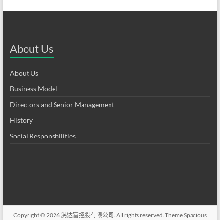
About Us
About Us
Business Model
Directors and Senior Management
History
Social Responsbilities
Copyright © 2026
滉达富控股有限公司
. All rights reserved. Theme
Spacious