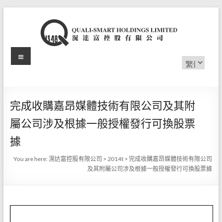
Skip
to
content
Menu
滉
Choose
a
达
language
富
完成收購嘉昂媒體技術有限公司及其附
控
屬公司涉及根據一般授權發行可換股票
股
據
有
You are here:
滉达富控股有限公司
>
2014t
>
完成收購嘉昂媒體技術有限公司
及其附屬公司涉及根據一般授權發行可換股票據
限
公
司