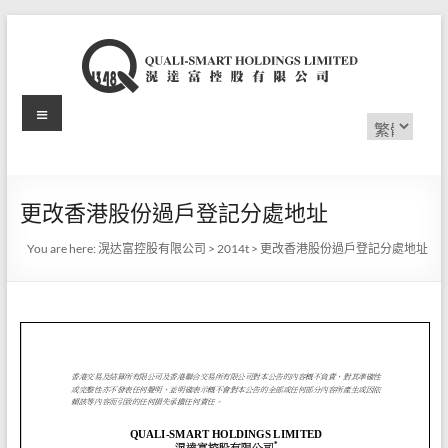
Skip
to
content
Menu
滉
Choose
a
达
language
富
更改香港股份過戶登記分處地址
控
You are here:
滉达富控股有限公司
>
2014t
>
更改香港股份過戶登記分處地址
股
有
限
公
司