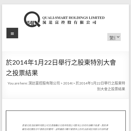
Skip
to
content
Menu
滉
Choose
a
达
language
富
於2014年1月22日舉行之股東特別大會
控
之投票結果
股
You are here:
滉达富控股有限公司
>
2014t
>
於2014年1月22日舉行之股東特
有
別大會之投票結果
限
公
司