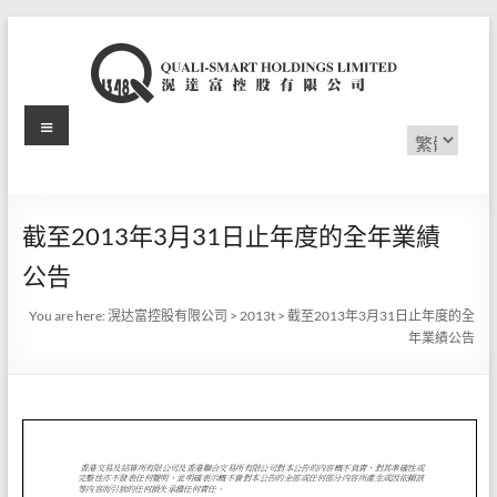
Skip
to
content
Menu
滉
Choose
a
达
language
富
截至2013年3月31日止年度的全年業績
控
公告
股
You are here:
滉达富控股有限公司
>
2013t
>
截至2013年3月31日止年度的全
有
年業績公告
限
公
司