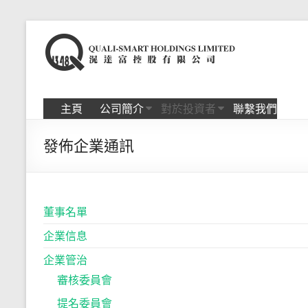
Skip
to
滉
content
达
富
主頁
公司簡介
對於投資者
聯繫我們
控
發佈企業通訊
股
有
限
董事名單
公
企業信息
司
企業管治
審核委員會
提名委員會