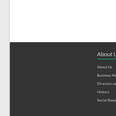
About 
About Us
Business M
Directors 
History
Social Resp