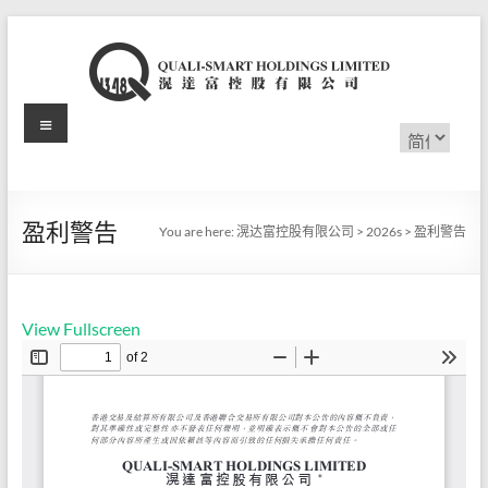
Skip
to
content
Menu
滉
选
择
达
语
言
富
盈利警告
You are here:
滉达富控股有限公司
>
2026s
>
盈利警告
控
股
View Fullscreen
有
限
公
司