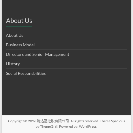
About Us
About Us
Business Model
Directors and Senior Management
History
Social Responsbilities
Copyright © 2026
滉达富控股有限公司
. All rights reserved. Theme
Spacious
by ThemeGrill. Powered by:
WordPress
.