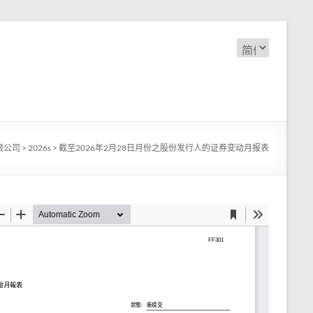
选
择
语
言
限公司
>
2026s
>
截至2026年2月28日月份之股份发行人的证券变动月报表