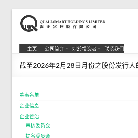
Skip
to
滉
content
达
富
主页
公司简介
对於投资者
联系我们
控
截至2026年2月28日月份之股份发行
股
有
限
董事名单
公
企业信息
司
企业管治
审核委员会
提名委员会