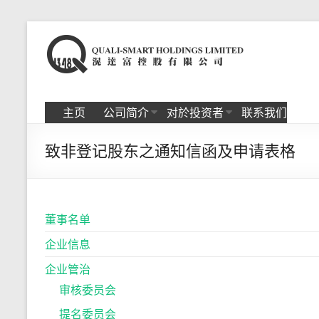
Skip
to
滉
content
达
富
主页
公司简介
对於投资者
联系我们
控
致非登记股东之通知信函及申请表格
股
有
限
董事名单
公
企业信息
司
企业管治
审核委员会
提名委员会