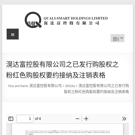
Skip
to
content
Menu
滉
选
择
达
语
言
富
滉达富控股有限公司之已发行购股权之
控
粉红色购股权要约接纳及注销表格
股
You are here:
滉达富控股有限公司
>
2026s
>
滉达富控股有限公司之已发行购
有
股权之粉红色购股权要约接纳及注销表格
限
公
司