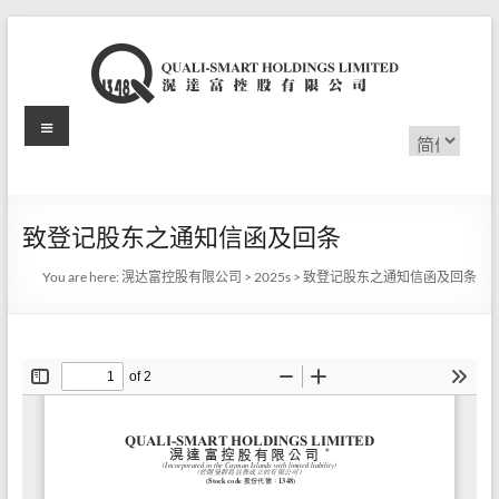
Skip
to
content
Menu
滉
选
择
达
语
言
富
致登记股东之通知信函及回条
控
You are here:
滉达富控股有限公司
>
2025s
>
致登记股东之通知信函及回条
股
有
限
公
司