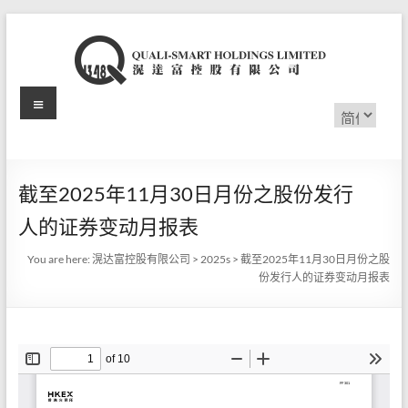
Skip
to
content
Menu
滉
选
择
达
语
言
富
截至2025年11月30日月份之股份发行
控
人的证券变动月报表
股
You are here:
滉达富控股有限公司
>
2025s
>
截至2025年11月30日月份之股
有
份发行人的证券变动月报表
限
公
司