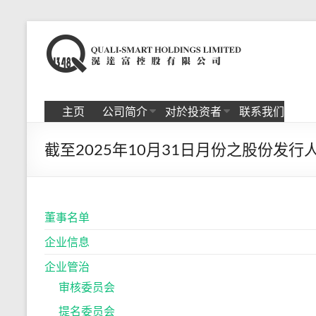
Skip
to
滉
content
达
富
主页
公司简介
对於投资者
联系我们
控
截至2025年10月31日月份之股份发
股
有
限
董事名单
公
企业信息
司
企业管治
审核委员会
提名委员会