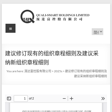
Skip
to
content
Menu
滉
选
择
达
语
言
富
建议修订现有的组织章程细则及建议采
控
纳新组织章程细则
股
You are here:
滉达富控股有限公司
>
2025s
>
建议修订现有的组织章程细则及
有
建议采纳新组织章程细则
限
公
司