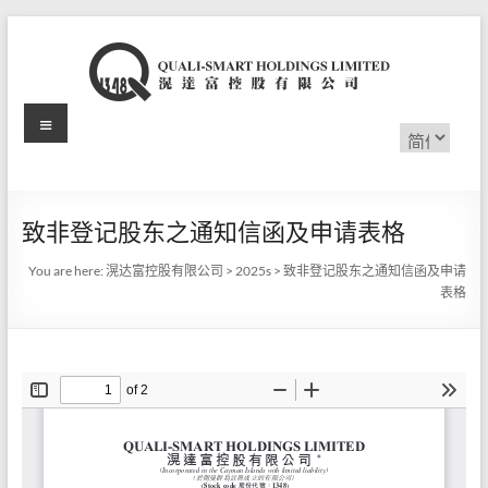
Skip
to
content
Menu
滉
选
择
达
语
言
富
致非登记股东之通知信函及申请表格
控
You are here:
滉达富控股有限公司
>
2025s
>
致非登记股东之通知信函及申请
股
表格
有
限
公
司