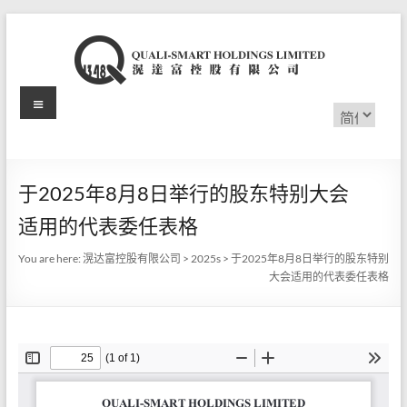
Skip
to
content
Menu
滉
选
择
达
语
言
富
于2025年8月8日举行的股东特别大会
控
适用的代表委任表格
股
You are here:
滉达富控股有限公司
>
2025s
>
于2025年8月8日举行的股东特别
有
大会适用的代表委任表格
限
公
司