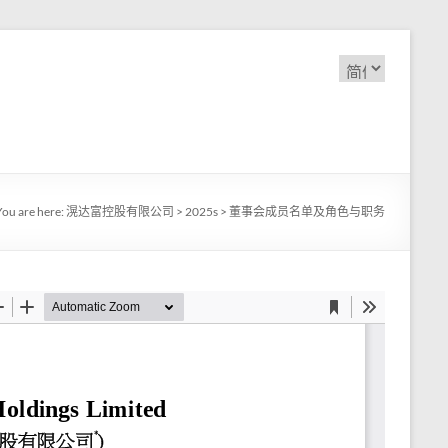
选
择
语
言
You are here:
滉达富控股有限公司
>
2025s
>
董事会成员名单及角色与职务