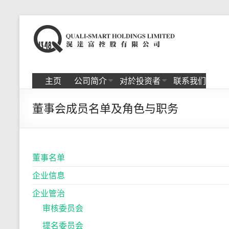
Skip
to
滉
content
达
富
主页
公司简介
对於投资者
联系我们
控
董事会成员名单及角色与职务
股
有
限
董事名单
公
企业信息
司
企业管治
审核委员会
提名委员会