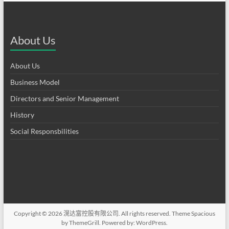
About Us
About Us
Business Model
Directors and Senior Management
History
Social Responsbilities
Copyright © 2026
滉达富控股有限公司
. All rights reserved. Theme
Spacious
by ThemeGrill. Powered by:
WordPress
.