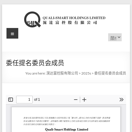
Skip
to
content
Menu
滉
选
择
达
语
言
富
委任提名委员会成员
控
You are here:
滉达富控股有限公司
>
2025s
>
委任提名委员会成员
股
有
限
公
司