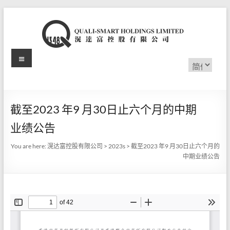
Skip
to
content
Menu
滉
选
择
达
语
言
富
截至2023 年9 月30日止六个月的中期
控
业绩公告
股
You are here:
滉达富控股有限公司
>
2023s
>
截至2023 年9 月30日止六个月的
有
中期业绩公告
限
公
司