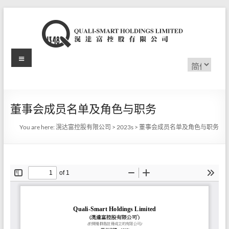
Skip
to
content
Menu
滉
选
择
达
语
言
富
董事会成员名单及角色与职务
控
You are here:
滉达富控股有限公司
>
2023s
>
董事会成员名单及角色与职务
股
有
限
公
司