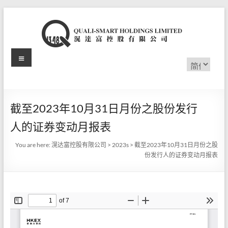
Skip
to
content
Menu
滉
选
择
达
语
言
富
截至2023年10月31日月份之股份发行
控
人的证券变动月报表
股
You are here:
滉达富控股有限公司
>
2023s
>
截至2023年10月31日月份之股
有
份发行人的证券变动月报表
限
公
司