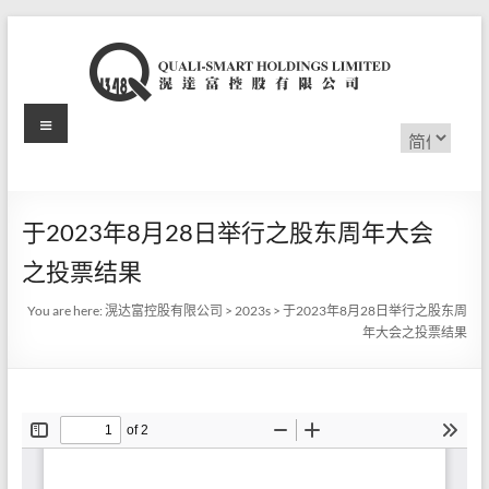
Skip
to
content
Menu
滉
选
择
达
语
言
富
于2023年8月28日举行之股东周年大会
控
之投票结果
股
You are here:
滉达富控股有限公司
>
2023s
>
于2023年8月28日举行之股东周
有
年大会之投票结果
限
公
司