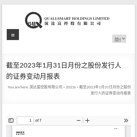
Skip
to
content
Menu
滉
选
择
达
语
言
富
截至2023年1月31日月份之股份发行人
控
的证券变动月报表
股
You are here:
滉达富控股有限公司
>
2023s
>
截至2023年1月31日月份之股份
有
发行人的证券变动月报表
限
公
司