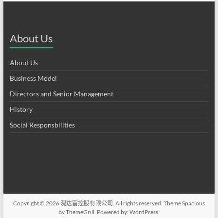
About Us
About Us
Business Model
Directors and Senior Management
History
Social Responsbilities
Copyright © 2026
滉达富控股有限公司
. All rights reserved. Theme
Spacious
by ThemeGrill. Powered by:
WordPress
.