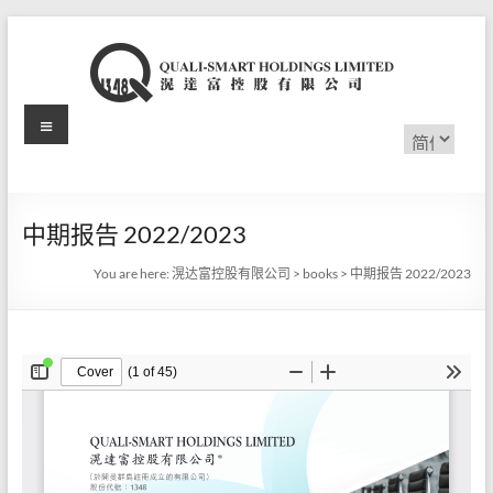
Skip
to
content
Menu
滉
选
择
达
语
言
富
中期报告 2022/2023
控
You are here:
滉达富控股有限公司
>
books
>
中期报告 2022/2023
股
有
限
公
司