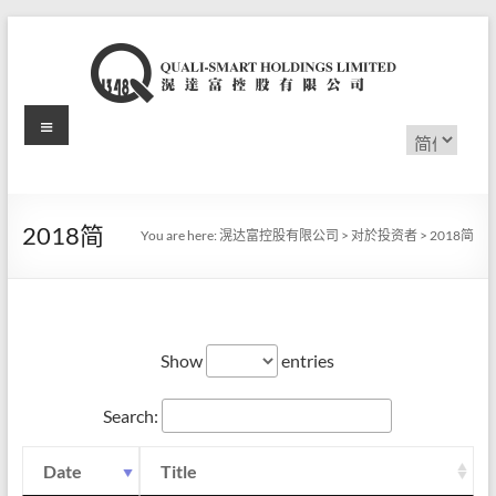
Skip
to
content
Menu
滉
选
择
达
语
言
富
2018简
You are here:
滉达富控股有限公司
>
对於投资者
>
2018简
控
股
有
Show
entries
限
Search:
公
司
Date
Title