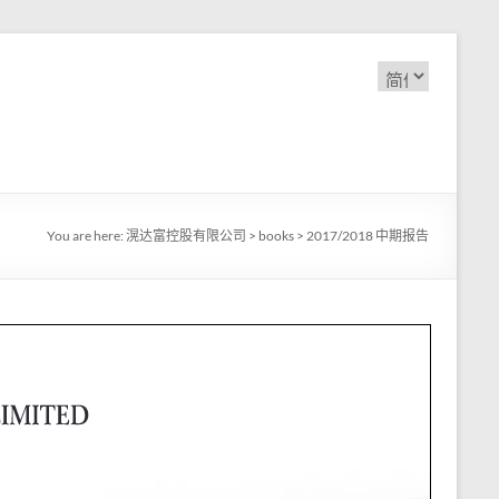
选
择
语
言
You are here:
滉达富控股有限公司
>
books
>
2017/2018 中期报告