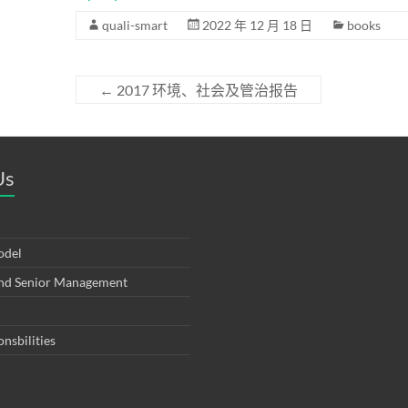
quali-smart
2022 年 12 月 18 日
books
←
2017 环境、社会及管治报告
Us
odel
and Senior Management
onsbilities