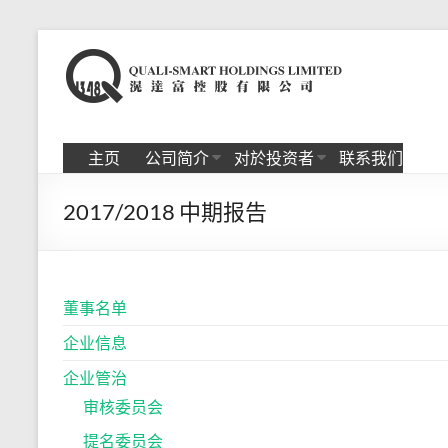
Skip
to
滉
content
达
富
主页
公司简介
对於投资者
联系我们
控
2017/2018 中期报告
股
有
限
董事名单
公
企业信息
司
企业管治
审核委员会
提名委员会