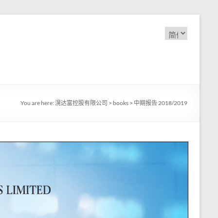
选
择
语
言
You are here:
滉达富控股有限公司
>
books
>
中期报告 2018/2019