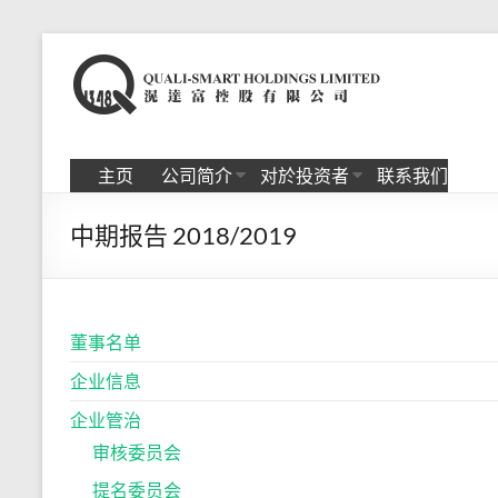
Skip
to
滉
content
达
富
主页
公司简介
对於投资者
联系我们
控
中期报告 2018/2019
股
有
限
董事名单
公
企业信息
司
企业管治
审核委员会
提名委员会