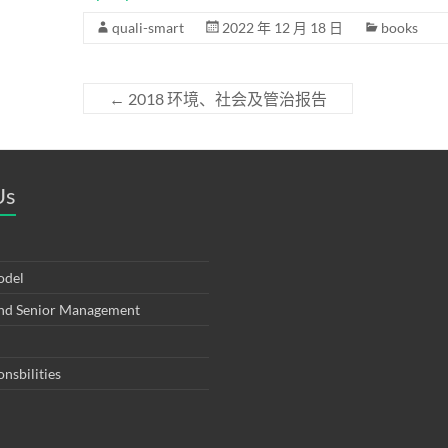
quali-smart
2022 年 12 月 18 日
books
←
2018 环境、社会及管治报告
Us
odel
and Senior Management
onsbilities