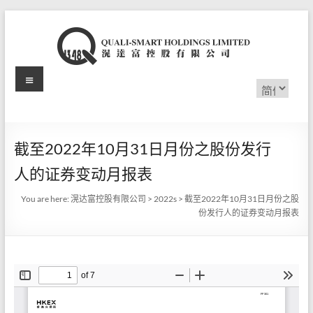
Skip
to
content
Menu
滉
选
择
达
语
言
富
截至2022年10月31日月份之股份发行
控
人的证券变动月报表
股
You are here:
滉达富控股有限公司
>
2022s
>
截至2022年10月31日月份之股
有
份发行人的证券变动月报表
限
公
司