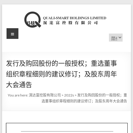
Skip
to
content
Menu
滉
选
择
达
语
言
富
发行及购回股份的一般授权；重选董事
控
组织章程细则的建议修订；及股东周年
股
大会通告
有
You are here:
滉达富控股有限公司
>
2022s
>
发行及购回股份的一般授权；重
选董事组织章程细则的建议修订；及股东周年大会通告
限
公
司