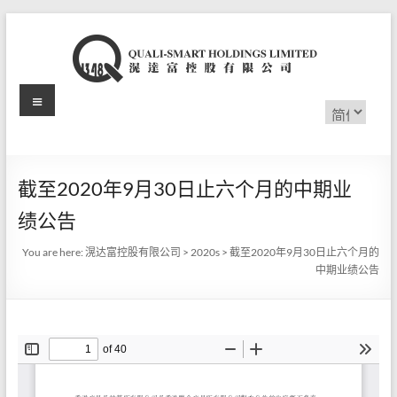
Skip
to
content
Menu
滉
选
择
达
语
言
富
截至2020年9月30日止六个月的中期业
控
绩公告
股
You are here:
滉达富控股有限公司
>
2020s
>
截至2020年9月30日止六个月的
有
中期业绩公告
限
公
司