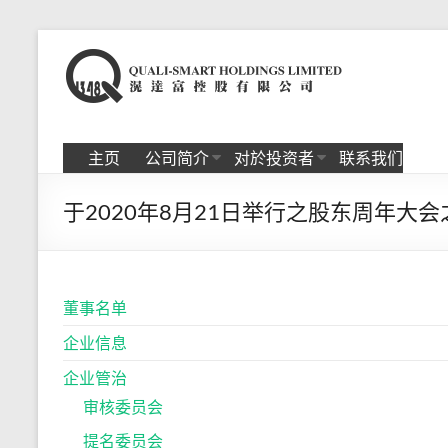
Skip
to
滉
content
达
富
主页
公司简介
对於投资者
联系我们
控
于2020年8月21日举行之股东周年大
股
有
限
董事名单
公
企业信息
司
企业管治
审核委员会
提名委员会