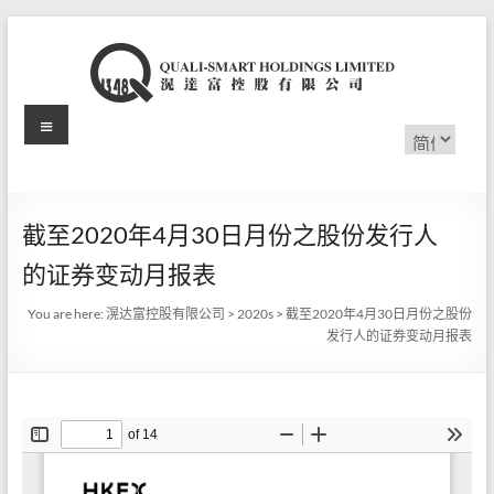
Skip
to
content
Menu
滉
选
择
达
语
言
富
截至2020年4月30日月份之股份发行人
控
的证券变动月报表
股
You are here:
滉达富控股有限公司
>
2020s
>
截至2020年4月30日月份之股份
有
发行人的证券变动月报表
限
公
司