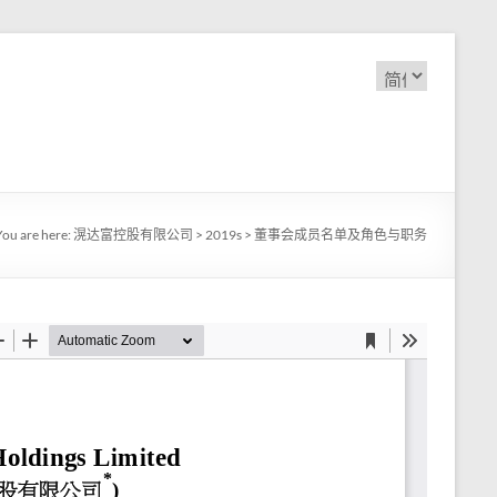
选
择
语
言
You are here:
滉达富控股有限公司
>
2019s
>
董事会成员名单及角色与职务