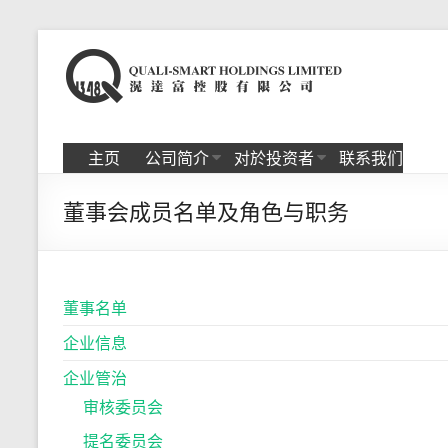
Skip
to
滉
content
达
富
主页
公司简介
对於投资者
联系我们
控
董事会成员名单及角色与职务
股
有
限
董事名单
公
企业信息
司
企业管治
审核委员会
提名委员会