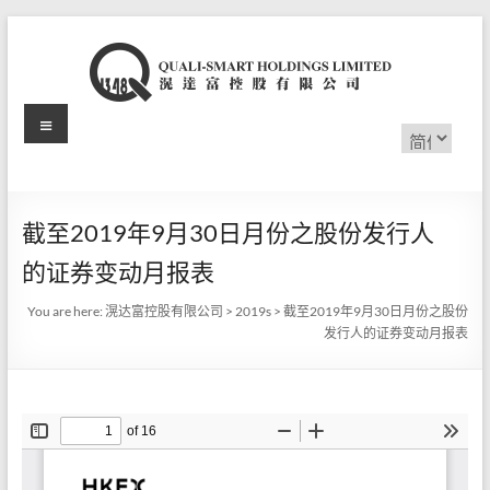
Skip
to
content
Menu
滉
选
择
达
语
言
富
截至2019年9月30日月份之股份发行人
控
的证券变动月报表
股
You are here:
滉达富控股有限公司
>
2019s
>
截至2019年9月30日月份之股份
有
发行人的证券变动月报表
限
公
司