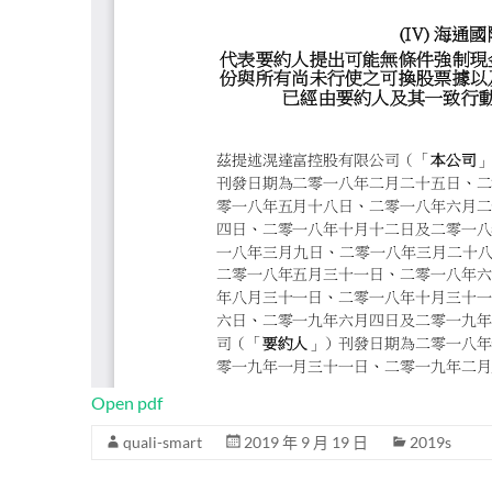
Open pdf
quali-smart
2019 年 9 月 19 日
2019s