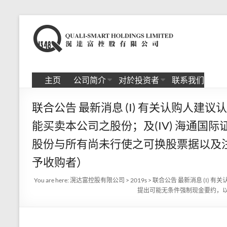
Skip
to
滉
content
达
富
主页
公司简介
对於投资者
联系我们
控
联合公告 最新消息 (I) 有关认购人建议
股
能买卖本公司之股份；及(IV) 海通
有
股份与所有尚未行使之可换股票据以及
限
予收购者）
公
You are here:
滉达富控股有限公司
>
2019s
>
联合公告 最新消息 (I) 
司
提出可能无条件强制现金要约，