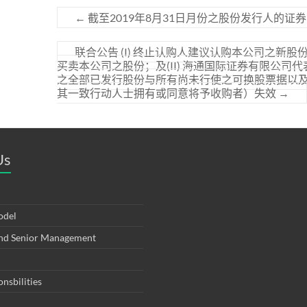
←
截至2019年8月31日月份之股份发行人的证
联合公告 (I) 终止认购人建议认购本公司之
买卖本公司之股份；及(II) 海通国际证券有限公
之全部已发行股份与所有尚未行使之可换股票据以
其一致行动人士拥有或同意将予收购者）失效
→
Us
odel
and Senior Management
onsbilities