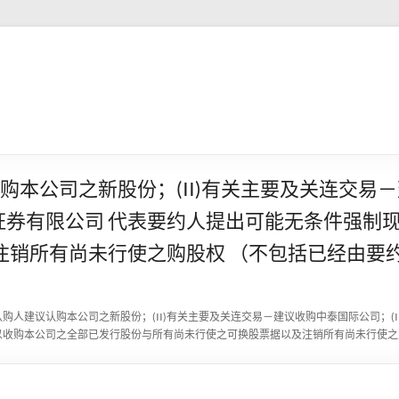
认购本公司之新股份；(II)有关主要及关连交易－
国际证券有限公司 代表要约人提出可能无条件强
注销所有尚未行使之购股权 （不包括已经由要
有关认购人建议认购本公司之新股份；(II)有关主要及关连交易－建议收购中泰国际公司；(I
以收购本公司之全部已发行股份与所有尚未行使之可换股票据以及注销所有尚未行使之