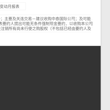
券变动月报表
新股份；主要及关连交易－建议收购中泰国际公司；及可能
司代表要约人提出可能无条件强制现金要约，以收购本公司
及注销所有尚未行使之购股权（不包括已经由要约人及