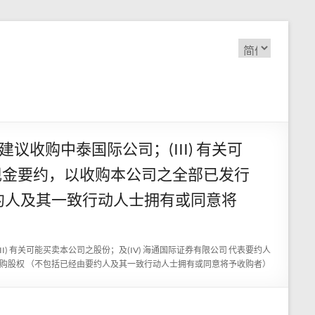
选
择
语
言
建议收购中泰国际公司；(III) 有关可
制现金要约，以收购本公司之全部已发行
约人及其一致行动人士拥有或同意将
II) 有关可能买卖本公司之股份；及(IV) 海通国际证券有限公司 代表要约人
购股权 （不包括已经由要约人及其一致行动人士拥有或同意将予收购者）