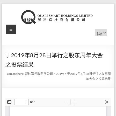
Skip
to
content
Menu
滉
选
择
达
语
言
富
于2019年8月28日举行之股东周年大会
控
之投票结果
股
You are here:
滉达富控股有限公司
>
2019s
>
于2019年8月28日举行之股东周
有
年大会之投票结果
限
公
司