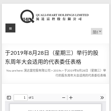
Skip
to
content
Menu
滉
选
择
达
语
言
富
于2019年8月28日（星期三）举行的股
控
东周年大会适用的代表委任表格
股
You are here:
滉达富控股有限公司
>
2019s
>
于2019年8月28日（星期三）举
有
行的股东周年大会适用的代表委任表格
限
公
司