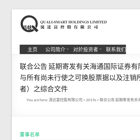
Skip
to
滉
content
达
富
主页
公司简介
对於投资者
联系我们
控
联合公告 延期寄发有关海通国际证券
股
与所有尚未行使之可换股票据以及注销
有
者）之综合文件
限
You are here:
滉达富控股有限公司
>
2019s
>
联合公告 延期寄发有
公
司
董事名单