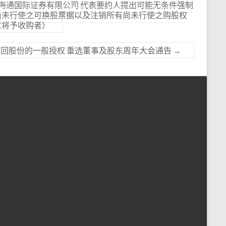
IV) 海通国际证券有限公司 代表要约人提出可能无条件强制
尚未行使之可换股票据以及注销所有尚未行使之购股权
意将予收购者）
回股份的一般授权 重选董事及股东周年大会通告
→