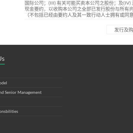
国际公司；(III) 有关可能买卖本公司之股份；及(
现金要约，以收购本公司之全部已发行股份与所有
（不包括已经由要约人及其一致行动人士拥有或同
发行及购
Us
odel
and Senior Management
onsbilities